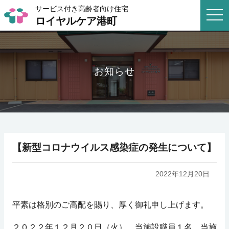
サービス付き高齢者向け住宅
togg
ロイヤルケア港町
navi
お知らせ
【新型コロナウイルス感染症の発生について】
2022年12月20日
平素は格別のご高配を賜り、厚く御礼申し上げます。
２０２２年１２月２０日（火）、当施設職員１名、当施